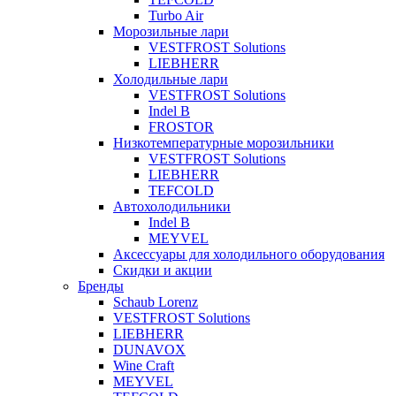
Turbo Air
Морозильные лари
VESTFROST Solutions
LIEBHERR
Холодильные лари
VESTFROST Solutions
Indel B
FROSTOR
Низкотемпературные морозильники
VESTFROST Solutions
LIEBHERR
TEFCOLD
Автохолодильники
Indel B
MEYVEL
Аксессуары для холодильного оборудования
Скидки и акции
Бренды
Schaub Lorenz
VESTFROST Solutions
LIEBHERR
DUNAVOX
Wine Craft
MEYVEL