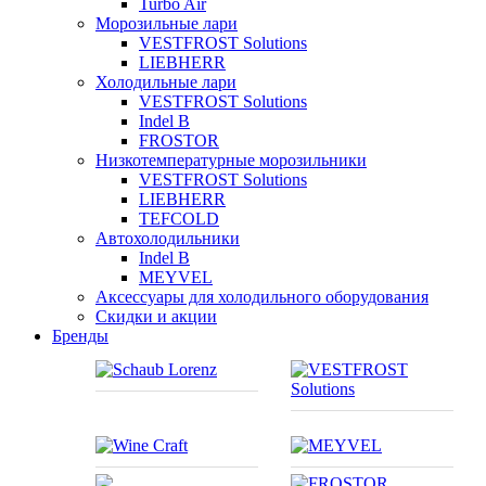
Turbo Air
Морозильные лари
VESTFROST Solutions
LIEBHERR
Холодильные лари
VESTFROST Solutions
Indel B
FROSTOR
Низкотемпературные морозильники
VESTFROST Solutions
LIEBHERR
TEFCOLD
Автохолодильники
Indel B
MEYVEL
Аксессуары для холодильного оборудования
Скидки и акции
Бренды