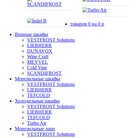
товаров
0
на
0
p
Винные шкафы
VESTFROST Solutions
LIEBHERR
DUNAVOX
Wine Craft
MEYVEL
Cold Vine
SCANDIFROST
Морозильные шкафы
VESTFROST Solutions
LIEBHERR
TEFCOLD
Холодильные шкафы
VESTFROST Solutions
LIEBHERR
TEFCOLD
Turbo Air
Морозильные лари
VESTFROST Solutions